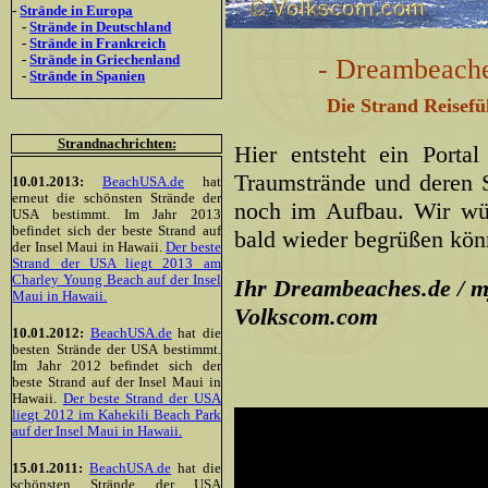
-
Strände in Europa
-
Strände in Deutschland
-
Strände in Frankreich
-
Strände in Griechenland
- Dreambeache
-
Strände in Spanien
Die Strand Reisefü
Strandnachrichten:
Hier entsteht ein Porta
Traumstrände und deren S
10.01.2013:
BeachUSA.de
hat
erneut die schönsten Strände der
noch im Aufbau. Wir wü
USA bestimmt. Im Jahr 2013
befindet sich der beste Strand auf
bald wieder begrüßen kön
der Insel Maui in Hawaii.
Der beste
Strand der USA liegt 2013 am
Charley Young Beach auf der Insel
Ihr Dreambeaches.de / 
Maui in Hawaii.
Volkscom.com
10.01.2012:
BeachUSA.de
hat die
besten Strände der USA bestimmt.
Im Jahr 2012 befindet sich der
beste Strand auf der Insel Maui in
Hawaii.
Der beste Strand der USA
liegt 2012 im Kahekili Beach Park
auf der Insel Maui in Hawaii.
15.01.2011:
BeachUSA.de
hat die
schönsten Strände der USA