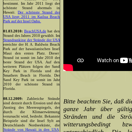
bestimmt. Im Jahr 2011 liegt der
schönste Strand abermals in
Hawaii.
Der schönste Strand der
USA liegt 2011 im Kailua Beach
Park auf der Insel Oahu.
01.03.2010:
BeachUSA.de
hat den
Strand des Jahres 2010 gewählt. Im
Strandranking der Strände der USA
erreichte der H. A. Baldwin Beach
Park auf der hawaiianischen Insel
Maui den ersten Platz. Dieser
Strand ist somit im Jahr 2010 der
beste Strand der USA. Auf den
weiteren Plätzen folgen der Sand
Key Park in Florida und der
Smathers Beach in Florida. Der
Sand Key Park ist somit im Jahr
2010 der schönste Strand in
Florida.
08.12.2009:
Zahlreiche Strände
Bitte beachten Sie, daß d
sind derzeit durch Erosion und den
ganze Jahr über gülti
Anstieg des Meeresspiegels, der
durch die Klimaerwärmung
Stränden und die Strö
verursacht wird, bedroht. Bekannte
Beispiele sind die Insel Sylt an
witterungsbedingt b
Deutschlands Nordseeküste, die
Strände von Hawaii in den USA
unterschiedlich. Die 