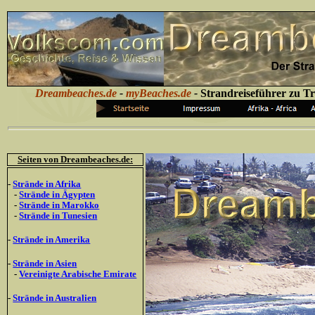
Dreambeaches.de
-
myBeaches.de
-
Strandreiseführer zu 
Seiten von Dreambeaches.de:
-
Strände in Afrika
-
Strände in Ägypten
-
Strände in Marokko
-
Strände in Tunesien
-
Strände in Amerika
-
Strände in Asien
-
Vereinigte Arabische Emirate
-
Strände in Australien