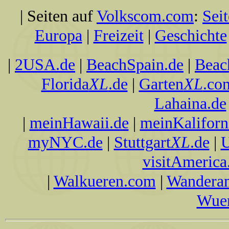
| Seiten auf
Volkscom.com
:
Sei
Europa
|
Freizeit
|
Geschichte
|
2USA.de
|
BeachSpain.de
|
Beac
Florida
XL
.de
|
Garten
XL
.co
Lahaina.de
|
meinHawaii.de
|
meinKaliforn
myNYC.de
|
Stuttgart
XL
.de
|
visitAmerica
|
Walkueren.com
|
Wanderam
Wuer