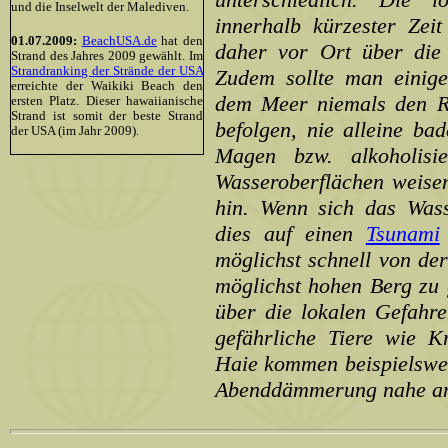
und die Inselwelt der Malediven.
innerhalb kürzester Zeit
01.07.2009:
BeachUSA.de
hat den
daher vor Ort über die
Strand des Jahres 2009 gewählt. Im
Strandranking der Strände der USA
Zudem sollte man einige
erreichte der Waikiki Beach den
dem Meer niemals den R
ersten Platz. Dieser hawaiianische
Strand ist somit der beste Strand
befolgen, nie alleine ba
der USA (im Jahr 2009).
Magen bzw. alkoholisi
Wasseroberflächen weise
hin. Wenn sich das Was
dies auf einen
Tsunami
möglichst schnell von d
möglichst hohen Berg zu 
über die lokalen Gefahre
gefährliche Tiere wie K
Haie kommen beispielswei
Abenddämmerung nahe an’